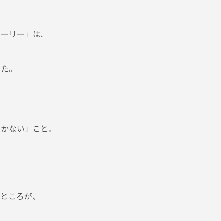
トーリー」は、
した。
動かない」こと。
。
たところが、